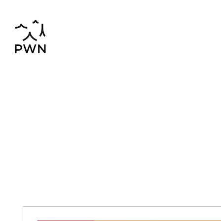
pwnchinese@gmail.com
02-819-2552,56
Home
Chinese-Thai