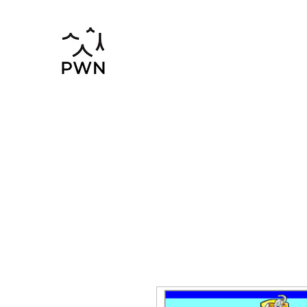
pwnchinese@gmail.com
02-819-25