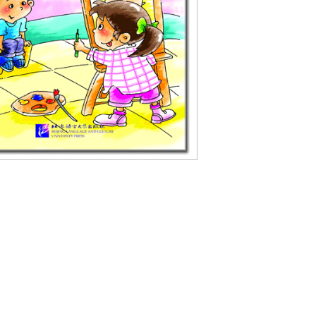
Pennwattana Distributor
819-2552,56
/ Line Ofiicial : @pwnchinese/ FB : Pennwattana Distri