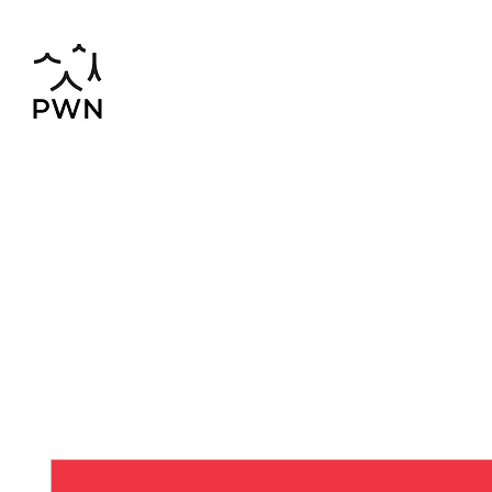
pwnchinese@gmail.com
02-819-2552,56
Home
Chinese-Thai